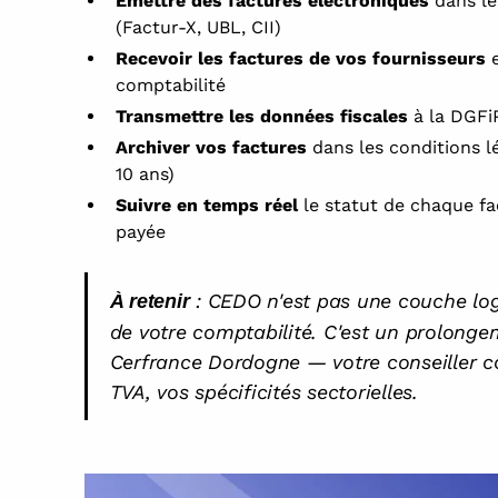
Émettre des factures électroniques
dans le
(Factur-X, UBL, CII)
Recevoir les factures de vos fournisseurs
e
comptabilité
Transmettre les données fiscales
à la DGFiP
Archiver vos factures
dans les conditions lég
10 ans)
Suivre en temps réel
le statut de chaque fac
payée
: CEDO n'est pas une couche logi
À retenir
de votre comptabilité. C'est un prolongem
Cerfrance Dordogne — votre conseiller co
TVA, vos spécificités sectorielles.